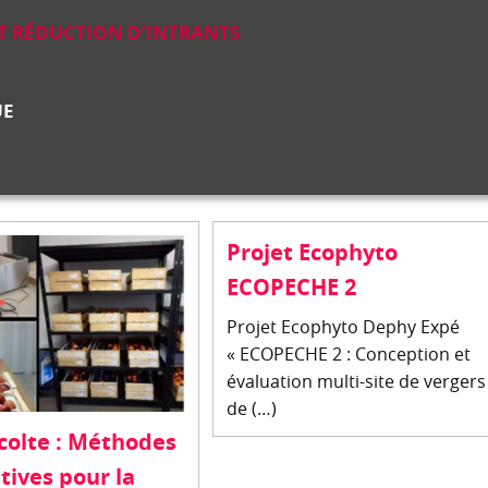
ET RÉDUCTION D’INTRANTS
UE
Projet Ecophyto
ECOPECHE 2
Projet Ecophyto Dephy Expé
« ECOPECHE 2 : Conception et
évaluation multi-site de vergers
de (…)
colte : Méthodes
tives pour la