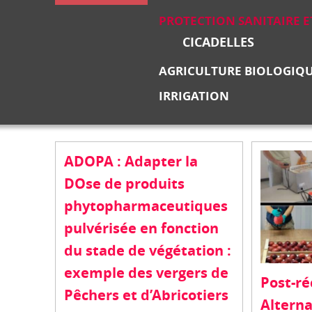
PROTECTION SANITAIRE 
CICADELLES
AGRICULTURE BIOLOGIQ
IRRIGATION
ADOPA : Adapter la
DOse de produits
phytopharmaceutiques
pulvérisée en fonction
du stade de végétation :
exemple des vergers de
Post-ré
Pêchers et d’Abricotiers
Alterna