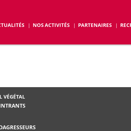
CTUALITÉS
NOS ACTIVITÉS
PARTENAIRES
REC
ENTS
L VÉGÉTAL
-INTRANTS
IOAGRESSEURS