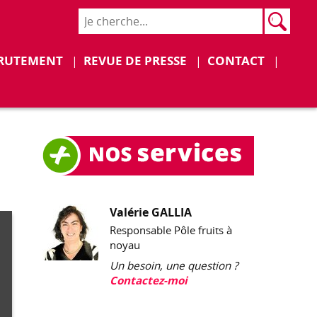
Rech
Recher
RUTEMENT
REVUE DE PRESSE
CONTACT
Valérie GALLIA
Responsable Pôle fruits à
noyau
Un besoin, une question ?
Contactez-moi