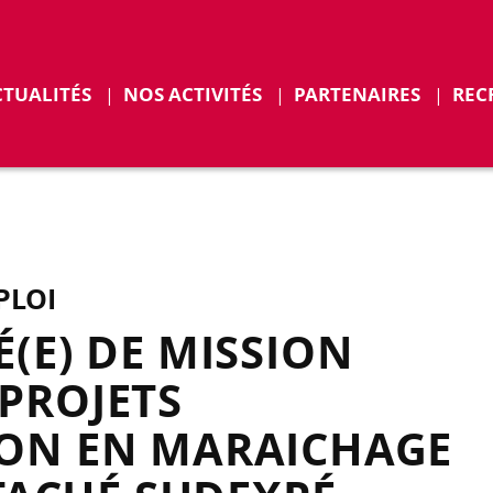
r
Déplier
CTUALITÉS
NOS ACTIVITÉS
PARTENAIRES
REC
ENTS
PLOI
(E) DE MISSION
PROJETS
ION EN MARAICHAGE