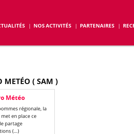
r
Déplier
CTUALITÉS
NOS ACTIVITÉS
PARTENAIRES
REC
ENTS
 METÉO ( SAM )
ro Météo
e pommes régionale, la
 met en place ce
de partage
tions (…)