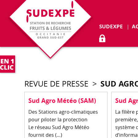
Déplie
SUDEXPE
A
ACCÈS ADHÉR
SUD AGRO
REVUE DE PRESSE
>
Sud Agro Météo (SAM)
Sud Ag
Des Stations agro-climatiques
La filièr
pour piloter la protection
première,
Le réseau Sud Agro Météo
système 
fournit des (…)
d’informa