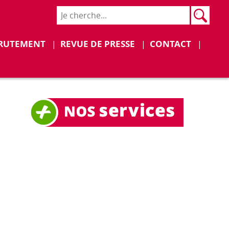
Rech
Recher
Déplier
Déplier
RUTEMENT
REVUE DE PRESSE
CONTACT