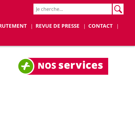
Rech
Recher
Déplier
Déplier
RUTEMENT
REVUE DE PRESSE
CONTACT