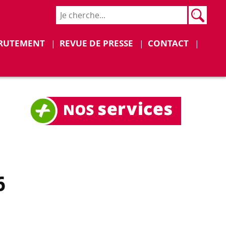
Rech
Recher
Déplier
Déplier
RUTEMENT
REVUE DE PRESSE
CONTACT
6