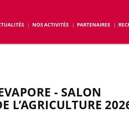
r
Déplier
CTUALITÉS
NOS ACTIVITÉS
PARTENAIRES
REC
ENTS
 EVAPORE - SALON
E L’AGRICULTURE 202