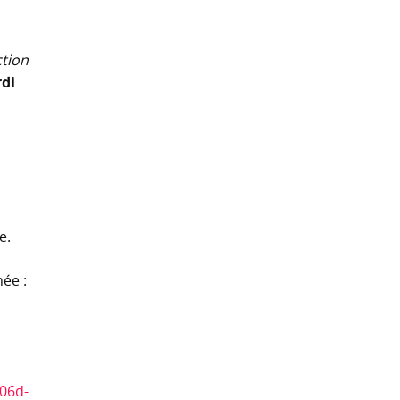
ction
di
e.
ée :
v06d-