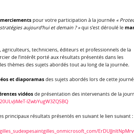
remerciements
pour votre participation à la journée
« Prote
 stratégies aujourd’hui et demain ? »
qui s’est déroulé le
mar
 agriculteurs, techniciens, éditeurs et professionnels de la
cier de l’intérêt porté aux résultats présentés dans les
r les thèmes des sujets abordés tout au long de la journée.
déos et diaporamas
des sujets abordés lors de cette journé
férentes vidéos
de présentation des intervenants de la journ
VJT20ULvJiMeT-lZwbYugW3ZQSBQ
 principaux résultats présentés en suivant le lien suivant :
gilles_sudexpesaintgilles_onmicrosoft_com/ErDUJJnltNpMr