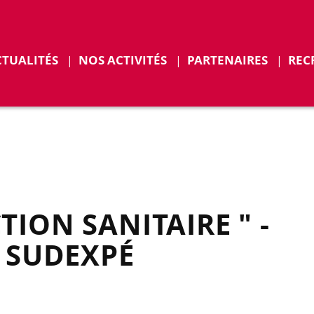
r
Déplier
CTUALITÉS
NOS ACTIVITÉS
PARTENAIRES
REC
ENTS
ION SANITAIRE " -
- SUDEXPÉ