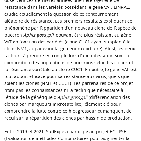
observent ces dernières années une hétérogénéité de
résistance dans les variétés possédant le gène VAT. L’INRAE,
étudie actuellement la question de ce contournement
aléatoire de résistance. Les premiers résultats expliquent ce
phénomène par l’apparition d’un nouveau clone de l’espèce de
puceron
Aphis gossypii
, pouvant être plus résistant au gène
VAT en fonction des variétés (clone CUC1 ayant supplanté le
clone NM1, auparavant largement majoritaire). Ainsi, les deux
facteurs à prendre en compte lors d’une infestation sont la
composition des populations de pucerons selon les clones et
la résistance variétale au clone CUC1. En outre, le gène VAT est
tout autant efficace pour sa résistance aux virus, quels que
soient les clones (NM1 et CUC1). Les partenaires de ce projet
n’ont pas les connaissances ni la technique nécessaire à
l’étude de la génétique d’
Aphis gossypii
(différenciation des
clones par marqueurs microsatellite), élément clé pour
comprendre la lutte contre ce bioagresseur et manquent de
recul sur la répartition des clones par bassin de production.
Entre 2019 et 2021, SudExpé a participé au projet ECLIPSE
(Evaluation de méthodes Combinatoires pour augmenter la