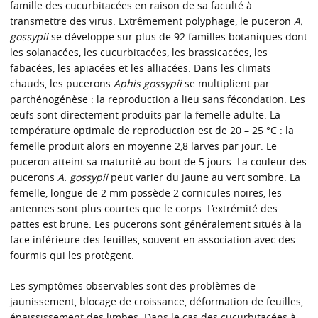
famille des cucurbitacées en raison de sa faculté à
transmettre des virus. Extrêmement polyphage, le puceron
A.
gossypii
se développe sur plus de 92 familles botaniques dont
les solanacées, les cucurbitacées, les brassicacées, les
fabacées, les apiacées et les alliacées. Dans les climats
chauds, les pucerons
Aphis gossypii
se multiplient par
parthénogénèse : la reproduction a lieu sans fécondation. Les
œufs sont directement produits par la femelle adulte. La
température optimale de reproduction est de 20 – 25 °C : la
femelle produit alors en moyenne 2,8 larves par jour. Le
puceron atteint sa maturité au bout de 5 jours. La couleur des
pucerons
A. gossypii
peut varier du jaune au vert sombre. La
femelle, longue de 2 mm possède 2 cornicules noires, les
antennes sont plus courtes que le corps. L’extrémité des
pattes est brune. Les pucerons sont généralement situés à la
face inférieure des feuilles, souvent en association avec des
fourmis qui les protègent.
Les symptômes observables sont des problèmes de
jaunissement, blocage de croissance, déformation de feuilles,
épaississement des limbes. Dans le cas des cucurbitacées à