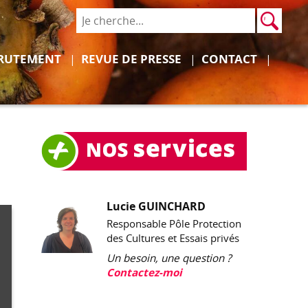
Rech
Recher
Déplier
Déplier
RUTEMENT
REVUE DE PRESSE
CONTACT
Lucie GUINCHARD
Responsable Pôle Protection
des Cultures et Essais privés
Un besoin, une question ?
Contactez-moi