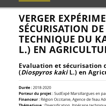
VERGER EXPÉRIME
SÉCURISATION DE 
TECHNIQUE DU KA
L.) EN AGRICULT
Evaluation et sécurisation d
(
Diospyros kaki
L.) en Agri
Durée
: 2018-2020
Porteur du projet
: SudExpé Marsillargues en par
Financeur
: Région Occitanie, Agence de l’eau 
Thématique
: Diversification, Itinéraire techniqu