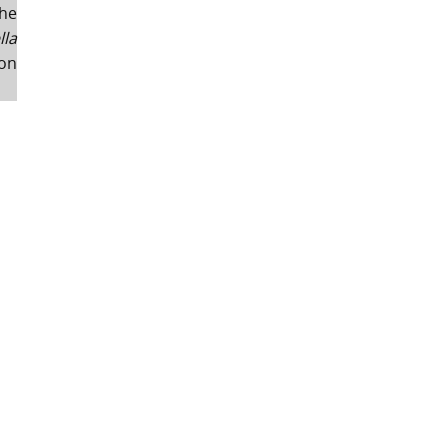
he
la
ion