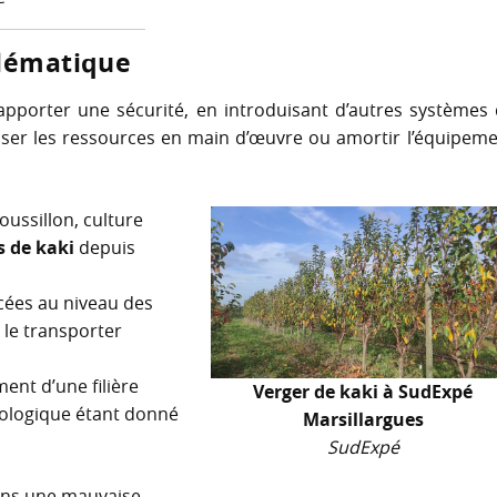
blématique
pporter une sécurité, en introduisant d’autres systèmes
ser les ressources en main d’œuvre ou amortir l’équipem
ussillon, culture
s de kaki
depuis
ncées au niveau des
 le transporter
ment d’une filière
Verger de kaki à SudExpé
Biologique étant donné
Marsillargues
SudExpé
dans une mauvaise