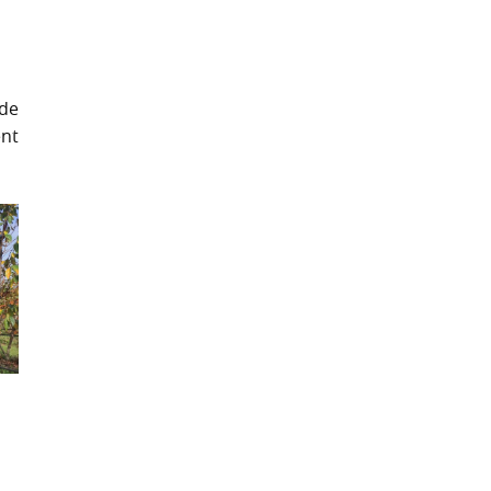
 de
ent