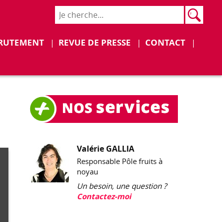
Rech
Recher
Déplier
Déplier
RUTEMENT
REVUE DE PRESSE
CONTACT
Valérie GALLIA
Responsable Pôle fruits à
noyau
Un besoin, une question ?
Contactez-moi