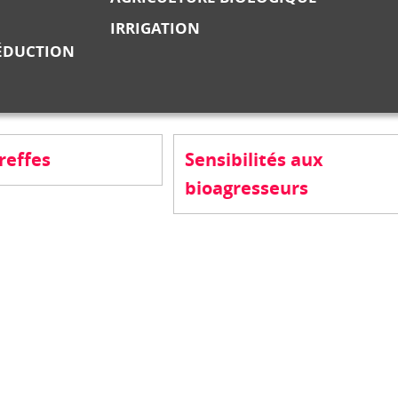
IRRIGATION
RÉDUCTION
reffes
Sensibilités aux
bioagresseurs