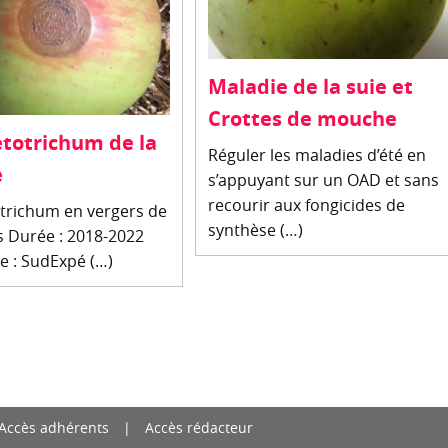
Maladie de la suie et
Crottes de mouche
etotrichum de la
Réguler les maladies d’été en
e
s’appuyant sur un OAD et sans
recourir aux fongicides de
otrichum en vergers de
synthèse (…)
 Durée : 2018-2022
le : SudExpé (…)
Accès adhérents
Accès rédacteur