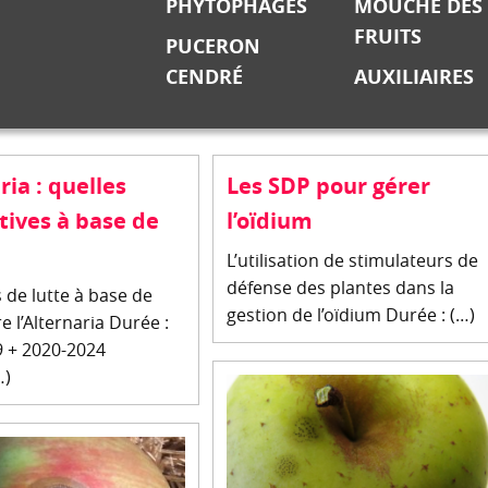
PHYTOPHAGES
MOUCHE DES
FRUITS
PUCERON
CENDRÉ
AUXILIAIRES
ria : quelles
Les SDP pour gérer
tives à base de
l’oïdium
L’utilisation de stimulateurs de
défense des plantes dans la
de lutte à base de
gestion de l’oïdium Durée : (…)
e l’Alternaria Durée :
 + 2020-2024
…)