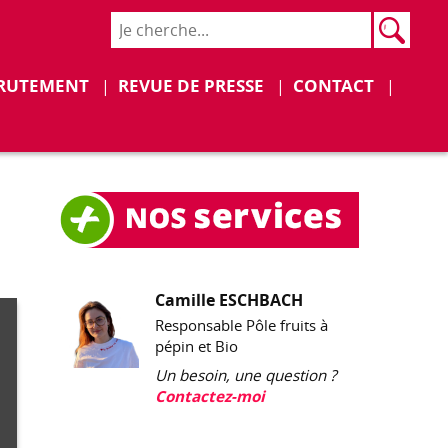
Rech
Recher
RUTEMENT
REVUE DE PRESSE
CONTACT
Camille ESCHBACH
Responsable Pôle fruits à
pépin et Bio
Un besoin, une question ?
Contactez-moi