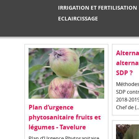
IRRIGATION ET FERTILISATION
ECLAIRCISSAGE
Alterna
alterna
SDP ?
Méthodes 
SDP contr
2018-2019
Plan d’urgence
Chef de (
phytosanitaire fruits et
légumes - Tavelure
Plan d’Urgence Phytosanitaire