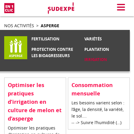
En 1 clic
Menu
NOS ACTIVITÉS
>
ASPERGE
FERTILISATION
VARIÉTÉS
PROTECTION CONTRE
PLANTATION
LES BIOAGRESSEURS
IRRIGATION
Optimiser les
Consommation
pratiques
mensuelle
d’irrigation en
Les besoins varient selon :
culture de melon et
l’âge, la densité, la variété,
le sol....
d’asperge
-- -> Suivre l’humidité (…)
Optimiser les pratiques