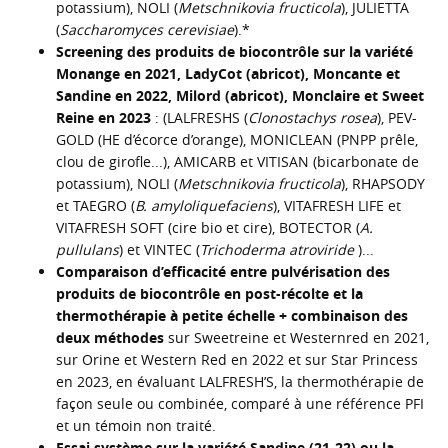
potassium), NOLI (
Metschnikovia fructicola
), JULIETTA
(
Saccharomyces cerevisiae
).*
Screening des produits de biocontrôle sur la variété
Monange en 2021, LadyCot (abricot), Moncante et
Sandine en 2022, Milord (abricot), Monclaire et Sweet
Reine en 2023
: (LALFRESHS (
Clonostachys rosea
), PEV-
GOLD (HE d’écorce d’orange), MONICLEAN (PNPP prêle,
clou de girofle...), AMICARB et VITISAN (bicarbonate de
potassium), NOLI (
Metschnikovia fructicola
), RHAPSODY
et TAEGRO (
B. amyloliquefaciens
), VITAFRESH LIFE et
VITAFRESH SOFT (cire bio et cire), BOTECTOR (
A.
pullulans
) et VINTEC (
Trichoderma atroviride
)...
Comparaison d’efficacité entre pulvérisation des
produits de biocontrôle en post-récolte et la
thermothérapie à petite échelle + combinaison des
deux méthodes
sur Sweetreine et Westernred en 2021,
sur Orine et Western Red en 2022 et sur Star Princess
en 2023, en évaluant LALFRESH’S, la thermothérapie de
façon seule ou combinée, comparé à une référence PFI
et un témoin non traité.
Essai système sur la variété Sandine (21-22) ou la