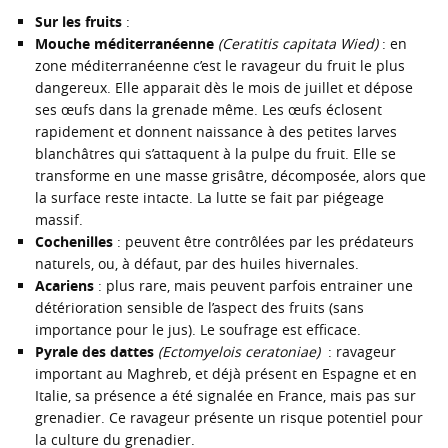
Sur les fruits
:
Mouche méditerranéenne
(Ceratitis capitata Wied)
: en
zone méditerranéenne c’est le ravageur du fruit le plus
dangereux. Elle apparait dès le mois de juillet et dépose
ses œufs dans la grenade même. Les œufs éclosent
rapidement et donnent naissance à des petites larves
blanchâtres qui s’attaquent à la pulpe du fruit. Elle se
transforme en une masse grisâtre, décomposée, alors que
la surface reste intacte. La lutte se fait par piégeage
massif.
Cochenilles
: peuvent être contrôlées par les prédateurs
naturels, ou, à défaut, par des huiles hivernales.
Acariens
: plus rare, mais peuvent parfois entrainer une
détérioration sensible de l’aspect des fruits (sans
importance pour le jus). Le soufrage est efficace.
Pyrale des dattes
(Ectomyelois ceratoniae)
: ravageur
important au Maghreb, et déjà présent en Espagne et en
Italie, sa présence a été signalée en France, mais pas sur
grenadier. Ce ravageur présente un risque potentiel pour
la culture du grenadier.