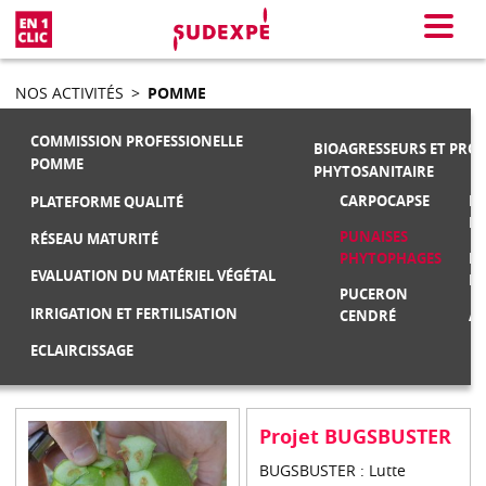
En 1 clic
Menu
NOS ACTIVITÉS
>
POMME
COMMISSION PROFESSIONELLE
BIOAGRESSEURS ET PRO
POMME
PHYTOSANITAIRE
CARPOCAPSE
MA
PLATEFORME QUALITÉ
F
PUNAISES
RÉSEAU MATURITÉ
PHYTOPHAGES
M
EVALUATION DU MATÉRIEL VÉGÉTAL
FR
PUCERON
IRRIGATION ET FERTILISATION
CENDRÉ
AU
ECLAIRCISSAGE
Projet BUGSBUSTER
BUGSBUSTER : Lutte