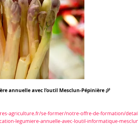
ère annuelle avec l’outil Mesclun-Pépinière
🌾
es-agriculture.fr/se-former/notre-offre-de-formation/detail
ication-legumiere-annuelle-avec-loutil-informatique-mesclu