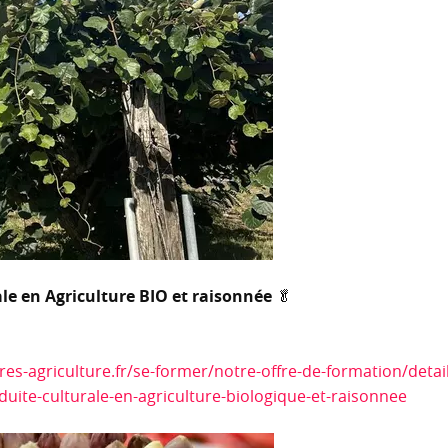
ale en Agriculture BIO et raisonnée
🥬
es-agriculture.fr/se-former/notre-offre-de-formation/detail
uite-culturale-en-agriculture-biologique-et-raisonnee