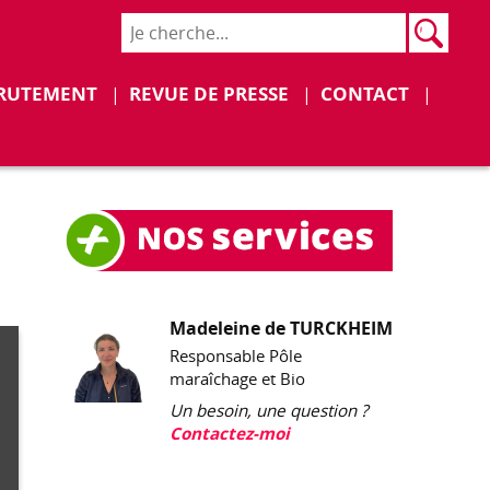
Rech
Recher
Déplier
Déplier
RUTEMENT
REVUE DE PRESSE
CONTACT
Madeleine de TURCKHEIM
Responsable Pôle
maraîchage et Bio
Un besoin, une question ?
Contactez-moi